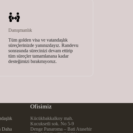
Danışmanlık
Tüm golden visa ve vatandaşlık
süreçlerinizde yanınızdayız. Randevu
sonrasında sürecinizi devam ettirip
tüm süreçler tamamlanana kadar
desteğimizi bırakmıyoruz.
Ofisimiz
ndaşlık
Kücükbakkalkoy mah.
Kucuksetli sok. No 5-9
a Daha
Denge Panaroma – Bati Atasehir