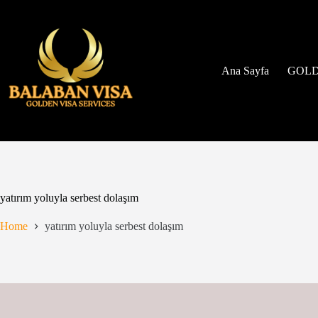
Skip
to
content
Ana Sayfa
GOLD
yatırım yoluyla serbest dolaşım
Home
yatırım yoluyla serbest dolaşım