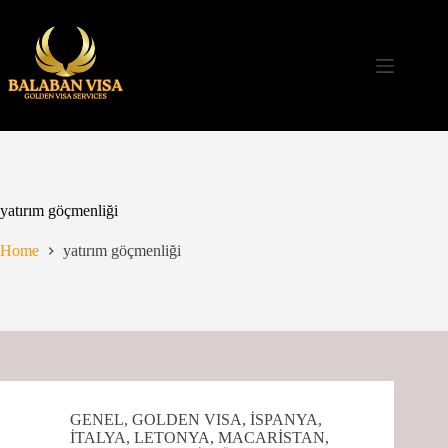
Skip
to
content
yatırım göçmenliği
Home
yatırım göçmenliği
GENEL
,
GOLDEN VISA
,
İSPANYA
,
İTALYA
,
LETONYA
,
MACARİSTAN
,