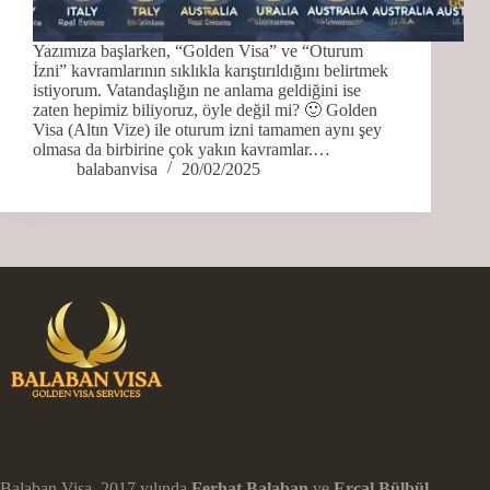
Yazımıza başlarken, “Golden Visa” ve “Oturum
İzni” kavramlarının sıklıkla karıştırıldığını belirtmek
istiyorum. Vatandaşlığın ne anlama geldiğini ise
zaten hepimiz biliyoruz, öyle değil mi? 🙂 Golden
Visa (Altın Vize) ile oturum izni tamamen aynı şey
olmasa da birbirine çok yakın kavramlar.…
balabanvisa
20/02/2025
Balaban Visa, 2017 yılında
Ferhat Balaban
ve
Ercal Bülbül