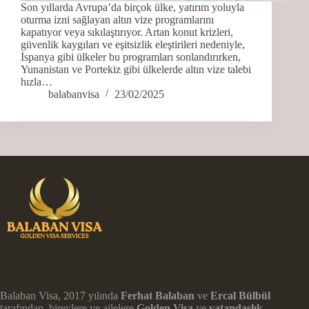
Son yıllarda Avrupa’da birçok ülke, yatırım yoluyla
oturma izni sağlayan altın vize programlarını
kapatıyor veya sıkılaştırıyor. Artan konut krizleri,
güvenlik kaygıları ve eşitsizlik eleştirileri nedeniyle,
İspanya gibi ülkeler bu programları sonlandırırken,
Yunanistan ve Portekiz gibi ülkelerde altın vize talebi
hızla…
balabanvisa
23/02/2025
Balaban Visa, 2017 yılında
Ferhat Balaban
ve
Ercal Bülbül
tarafından, bireylere ve ailelere
Golden Visa
ve
vatandaşlık