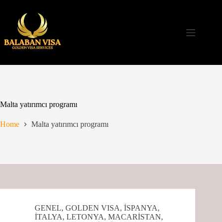
Skip
to
content
Malta yatırımcı programı
Home
Malta yatırımcı programı
GENEL
,
GOLDEN VISA
,
İSPANYA
,
İTALYA
,
LETONYA
,
MACARİSTAN
,