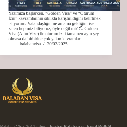
Yazımıza başlarken, “Golden Visa” ve “Oturum
İzni” kavramlarının sıklıkla karıştırıldığını belirtmek
istiyorum. Vatandaşlığın ne anlama geldiğini ise
zaten hepimiz biliyoruz, öyle değil mi? 🙂 Golden
Visa (Altın Vize) ile oturum izni tamamen aynı şey
olmasa da birbirine çok yakın kavramlar.…
balabanvisa
20/02/2025
Balaban Visa, 2017 yılında
Ferhat Balaban
ve
Ercal Bülbül