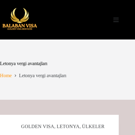
Skip
to
content
Letonya vergi avantajları
Home
Letonya vergi avantajları
GOLDEN VISA
,
LETONYA
,
ÜLKELER