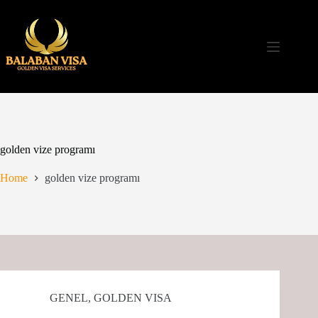
Skip
to
content
golden vize programı
Home
golden vize programı
GENEL
,
GOLDEN VISA