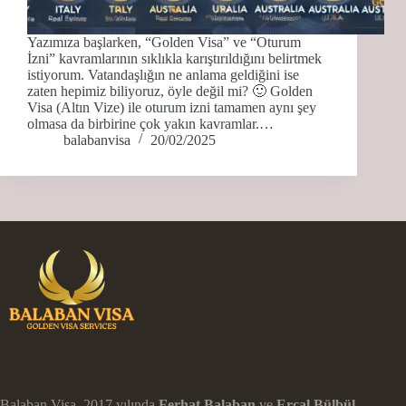
Yazımıza başlarken, “Golden Visa” ve “Oturum
İzni” kavramlarının sıklıkla karıştırıldığını belirtmek
istiyorum. Vatandaşlığın ne anlama geldiğini ise
zaten hepimiz biliyoruz, öyle değil mi? 🙂 Golden
Visa (Altın Vize) ile oturum izni tamamen aynı şey
olmasa da birbirine çok yakın kavramlar.…
balabanvisa
20/02/2025
Balaban Visa, 2017 yılında
Ferhat Balaban
ve
Ercal Bülbül