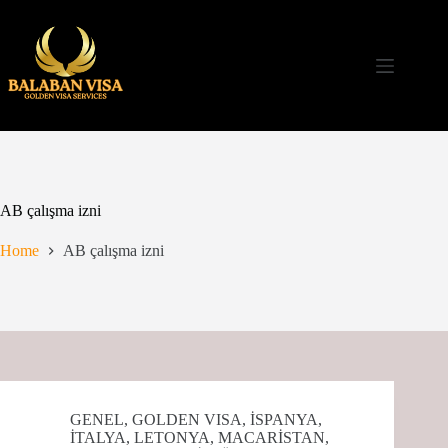
Skip
to
content
AB çalışma izni
Home
AB çalışma izni
GENEL
,
GOLDEN VISA
,
İSPANYA
,
İTALYA
,
LETONYA
,
MACARİSTAN
,